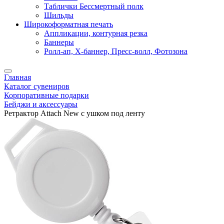
Таблички Бессмертный полк
Шильды
Широкоформатная печать
Аппликации, контурная резка
Баннеры
Ролл-ап, X-баннер, Пресс-волл, Фотозона
Главная
Каталог сувениров
Корпоративные подарки
Бейджи и аксессуары
Ретрактор Attach New с ушком под ленту