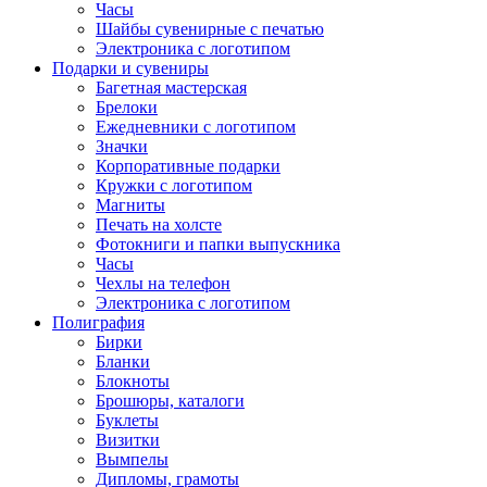
Часы
Шайбы сувенирные с печатью
Электроника с логотипом
Подарки и сувениры
Багетная мастерская
Брелоки
Ежедневники с логотипом
Значки
Корпоративные подарки
Кружки с логотипом
Магниты
Печать на холсте
Фотокниги и папки выпускника
Часы
Чехлы на телефон
Электроника с логотипом
Полиграфия
Бирки
Бланки
Блокноты
Брошюры, каталоги
Буклеты
Визитки
Вымпелы
Дипломы, грамоты