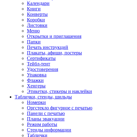
Календари
Книги
Конверты
Коробки
Листовки
Меню
Открытки и приглашения
Папки
Печать инструкций
Плакаты, афиши, постеры
Сертификаты
Тейбл-тент
Удостоверения
Упаковка
Флажки
Хенгеры
Этикетки, стикеры и наклейки
Таблички, стенды, шильды
Номерки
Оргстекло фигурное с печатью
Панели с печатью
Планы эвакуации
Режим работы
Стенды информации
Таблички