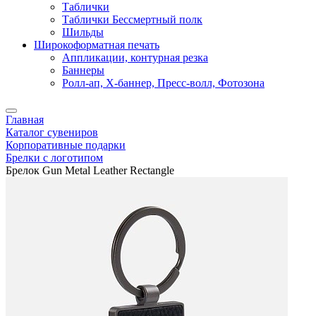
Таблички
Таблички Бессмертный полк
Шильды
Широкоформатная печать
Аппликации, контурная резка
Баннеры
Ролл-ап, X-баннер, Пресс-волл, Фотозона
Главная
Каталог сувениров
Корпоративные подарки
Брелки с логотипом
Брелок Gun Metal Leather Rectangle