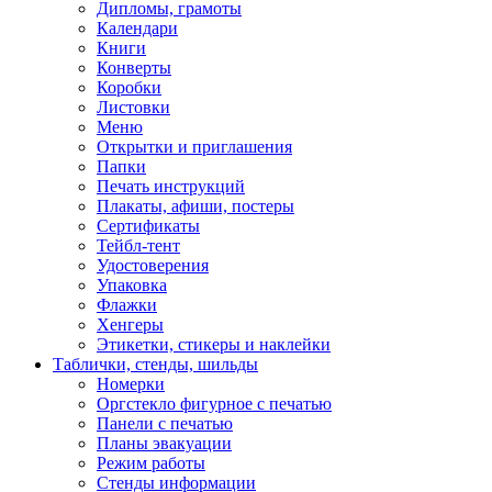
Дипломы, грамоты
Календари
Книги
Конверты
Коробки
Листовки
Меню
Открытки и приглашения
Папки
Печать инструкций
Плакаты, афиши, постеры
Сертификаты
Тейбл-тент
Удостоверения
Упаковка
Флажки
Хенгеры
Этикетки, стикеры и наклейки
Таблички, стенды, шильды
Номерки
Оргстекло фигурное с печатью
Панели с печатью
Планы эвакуации
Режим работы
Стенды информации