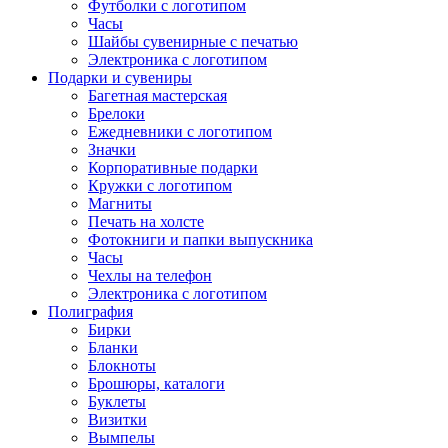
Футболки с логотипом
Часы
Шайбы сувенирные с печатью
Электроника с логотипом
Подарки и сувениры
Багетная мастерская
Брелоки
Ежедневники с логотипом
Значки
Корпоративные подарки
Кружки с логотипом
Магниты
Печать на холсте
Фотокниги и папки выпускника
Часы
Чехлы на телефон
Электроника с логотипом
Полиграфия
Бирки
Бланки
Блокноты
Брошюры, каталоги
Буклеты
Визитки
Вымпелы