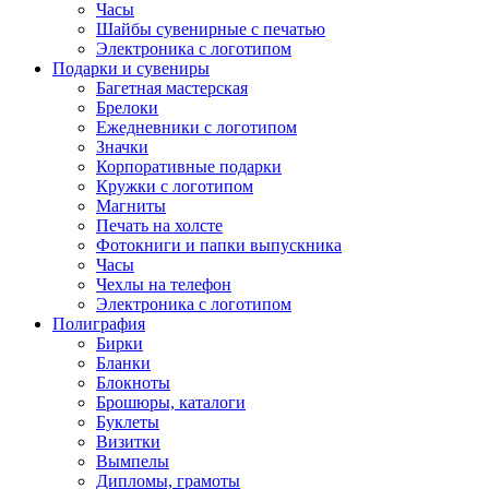
Часы
Шайбы сувенирные с печатью
Электроника с логотипом
Подарки и сувениры
Багетная мастерская
Брелоки
Ежедневники с логотипом
Значки
Корпоративные подарки
Кружки с логотипом
Магниты
Печать на холсте
Фотокниги и папки выпускника
Часы
Чехлы на телефон
Электроника с логотипом
Полиграфия
Бирки
Бланки
Блокноты
Брошюры, каталоги
Буклеты
Визитки
Вымпелы
Дипломы, грамоты