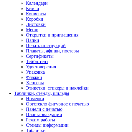
Календари
Книги
Конверты
Коробки
Листовки
Меню
Открытки и приглашения
Папки
Печать инструкций
Плакаты, афиши, постеры
Сертификаты
Тейбл-тент
Удостоверения
Упаковка
Флажки
Хенгеры
Этикетки, стикеры и наклейки
Таблички, стенды, шильды
Номерки
Оргстекло фигурное с печатью
Панели с печатью
Планы эвакуации
Режим работы
Стенды информации
Таблички