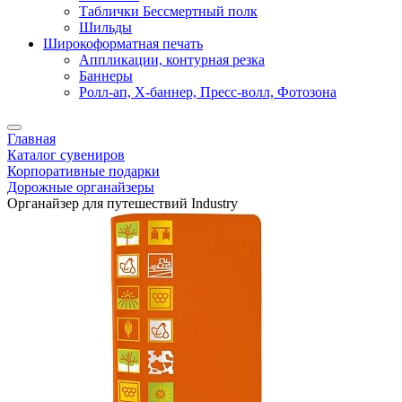
Таблички Бессмертный полк
Шильды
Широкоформатная печать
Аппликации, контурная резка
Баннеры
Ролл-ап, X-баннер, Пресс-волл, Фотозона
Главная
Каталог сувениров
Корпоративные подарки
Дорожные органайзеры
Органайзер для путешествий Industry