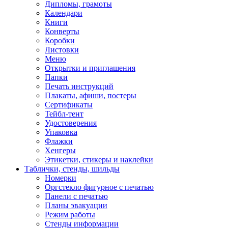
Дипломы, грамоты
Календари
Книги
Конверты
Коробки
Листовки
Меню
Открытки и приглашения
Папки
Печать инструкций
Плакаты, афиши, постеры
Сертификаты
Тейбл-тент
Удостоверения
Упаковка
Флажки
Хенгеры
Этикетки, стикеры и наклейки
Таблички, стенды, шильды
Номерки
Оргстекло фигурное с печатью
Панели с печатью
Планы эвакуации
Режим работы
Стенды информации