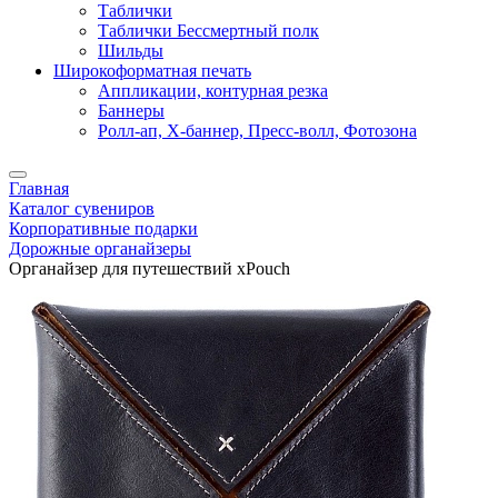
Таблички
Таблички Бессмертный полк
Шильды
Широкоформатная печать
Аппликации, контурная резка
Баннеры
Ролл-ап, X-баннер, Пресс-волл, Фотозона
Главная
Каталог сувениров
Корпоративные подарки
Дорожные органайзеры
Органайзер для путешествий xPouch