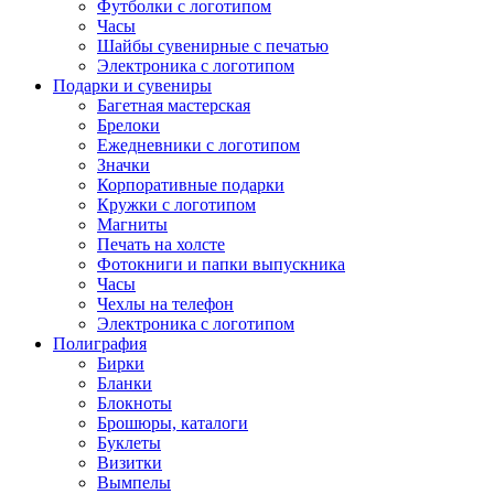
Футболки с логотипом
Часы
Шайбы сувенирные с печатью
Электроника с логотипом
Подарки и сувениры
Багетная мастерская
Брелоки
Ежедневники с логотипом
Значки
Корпоративные подарки
Кружки с логотипом
Магниты
Печать на холсте
Фотокниги и папки выпускника
Часы
Чехлы на телефон
Электроника с логотипом
Полиграфия
Бирки
Бланки
Блокноты
Брошюры, каталоги
Буклеты
Визитки
Вымпелы