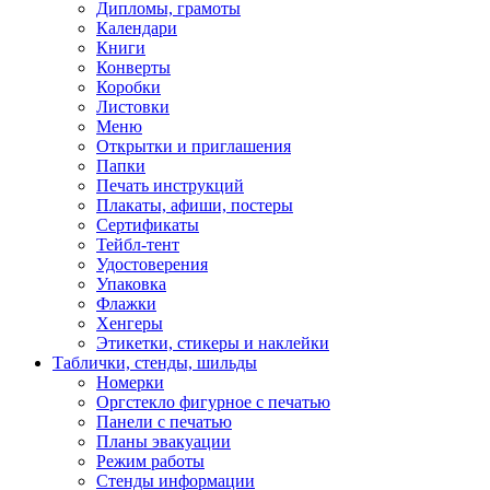
Дипломы, грамоты
Календари
Книги
Конверты
Коробки
Листовки
Меню
Открытки и приглашения
Папки
Печать инструкций
Плакаты, афиши, постеры
Сертификаты
Тейбл-тент
Удостоверения
Упаковка
Флажки
Хенгеры
Этикетки, стикеры и наклейки
Таблички, стенды, шильды
Номерки
Оргстекло фигурное с печатью
Панели с печатью
Планы эвакуации
Режим работы
Стенды информации