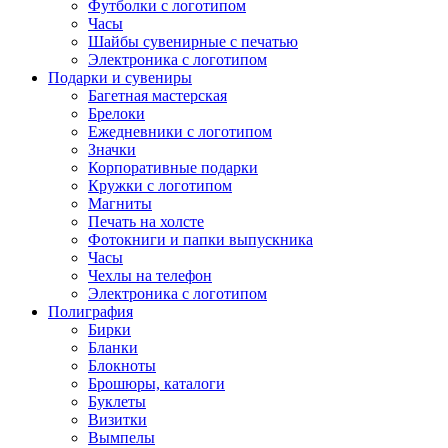
Футболки с логотипом
Часы
Шайбы сувенирные с печатью
Электроника с логотипом
Подарки и сувениры
Багетная мастерская
Брелоки
Ежедневники с логотипом
Значки
Корпоративные подарки
Кружки с логотипом
Магниты
Печать на холсте
Фотокниги и папки выпускника
Часы
Чехлы на телефон
Электроника с логотипом
Полиграфия
Бирки
Бланки
Блокноты
Брошюры, каталоги
Буклеты
Визитки
Вымпелы