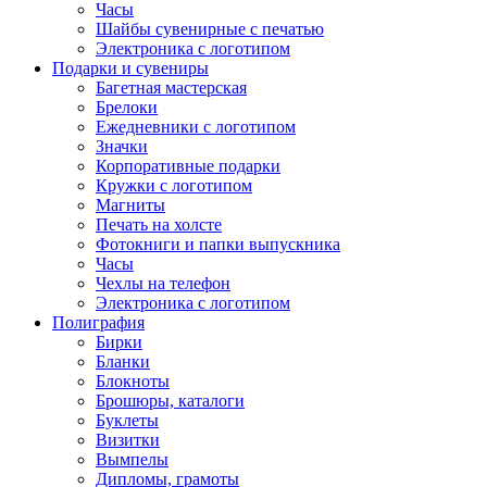
Часы
Шайбы сувенирные с печатью
Электроника с логотипом
Подарки и сувениры
Багетная мастерская
Брелоки
Ежедневники с логотипом
Значки
Корпоративные подарки
Кружки с логотипом
Магниты
Печать на холсте
Фотокниги и папки выпускника
Часы
Чехлы на телефон
Электроника с логотипом
Полиграфия
Бирки
Бланки
Блокноты
Брошюры, каталоги
Буклеты
Визитки
Вымпелы
Дипломы, грамоты