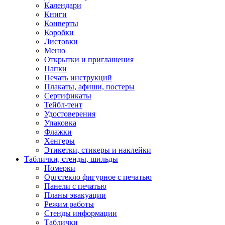
Календари
Книги
Конверты
Коробки
Листовки
Меню
Открытки и приглашения
Папки
Печать инструкций
Плакаты, афиши, постеры
Сертификаты
Тейбл-тент
Удостоверения
Упаковка
Флажки
Хенгеры
Этикетки, стикеры и наклейки
Таблички, стенды, шильды
Номерки
Оргстекло фигурное с печатью
Панели с печатью
Планы эвакуации
Режим работы
Стенды информации
Таблички