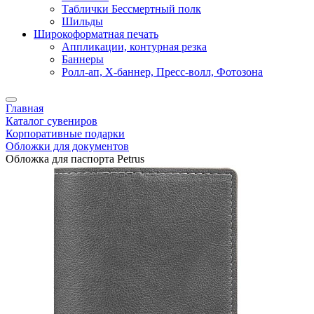
Таблички Бессмертный полк
Шильды
Широкоформатная печать
Аппликации, контурная резка
Баннеры
Ролл-ап, X-баннер, Пресс-волл, Фотозона
Главная
Каталог сувениров
Корпоративные подарки
Обложки для документов
Обложка для паспорта Petrus