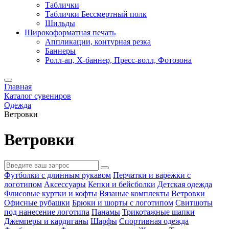
Таблички
Таблички Бессмертный полк
Шильды
Широкоформатная печать
Аппликации, контурная резка
Баннеры
Ролл-ап, X-баннер, Пресс-волл, Фотозона
Главная
Каталог сувениров
Одежда
Ветровки
Ветровки
Футболки с длинным рукавом
Перчатки и варежки с
логотипом
Аксессуары
Кепки и бейсболки
Детская одежда
Флисовые куртки и кофты
Вязаные комплекты
Ветровки
Офисные рубашки
Брюки и шорты с логотипом
Свитшоты
под нанесение логотипа
Панамы
Трикотажные шапки
Джемперы и кардиганы
Шарфы
Спортивная одежда