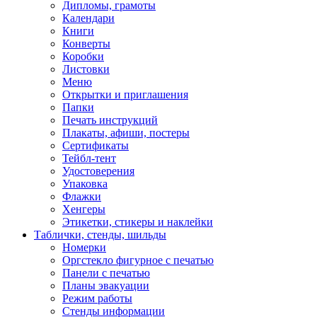
Дипломы, грамоты
Календари
Книги
Конверты
Коробки
Листовки
Меню
Открытки и приглашения
Папки
Печать инструкций
Плакаты, афиши, постеры
Сертификаты
Тейбл-тент
Удостоверения
Упаковка
Флажки
Хенгеры
Этикетки, стикеры и наклейки
Таблички, стенды, шильды
Номерки
Оргстекло фигурное с печатью
Панели с печатью
Планы эвакуации
Режим работы
Стенды информации