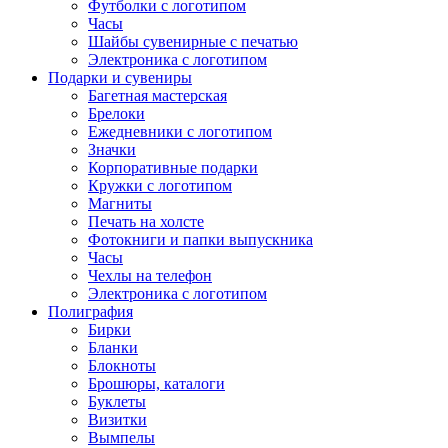
Футболки с логотипом
Часы
Шайбы сувенирные с печатью
Электроника с логотипом
Подарки и сувениры
Багетная мастерская
Брелоки
Ежедневники с логотипом
Значки
Корпоративные подарки
Кружки с логотипом
Магниты
Печать на холсте
Фотокниги и папки выпускника
Часы
Чехлы на телефон
Электроника с логотипом
Полиграфия
Бирки
Бланки
Блокноты
Брошюры, каталоги
Буклеты
Визитки
Вымпелы