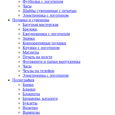
Футболки с логотипом
Часы
Шайбы сувенирные с печатью
Электроника с логотипом
Подарки и сувениры
Багетная мастерская
Брелоки
Ежедневники с логотипом
Значки
Корпоративные подарки
Кружки с логотипом
Магниты
Печать на холсте
Фотокниги и папки выпускника
Часы
Чехлы на телефон
Электроника с логотипом
Полиграфия
Бирки
Бланки
Блокноты
Брошюры, каталоги
Буклеты
Визитки
Вымпелы