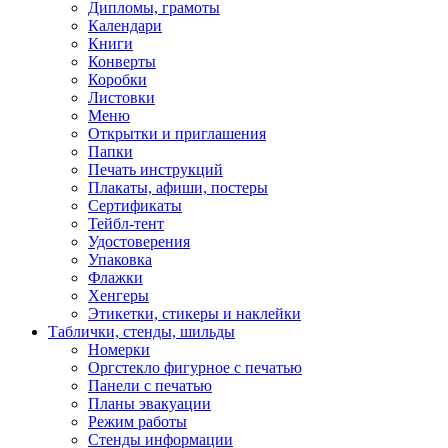
Дипломы, грамоты
Календари
Книги
Конверты
Коробки
Листовки
Меню
Открытки и приглашения
Папки
Печать инструкций
Плакаты, афиши, постеры
Сертификаты
Тейбл-тент
Удостоверения
Упаковка
Флажки
Хенгеры
Этикетки, стикеры и наклейки
Таблички, стенды, шильды
Номерки
Оргстекло фигурное с печатью
Панели с печатью
Планы эвакуации
Режим работы
Стенды информации