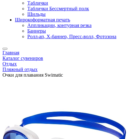
Таблички
Таблички Бессмертный полк
Шильды
Широкоформатная печать
Аппликации, контурная резка
Баннеры
Ролл-ап, X-баннер, Пресс-волл, Фотозона
Главная
Каталог сувениров
Отдых
Пляжный отдых
Очки для плавания Swimatic