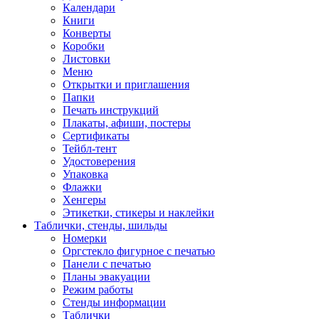
Календари
Книги
Конверты
Коробки
Листовки
Меню
Открытки и приглашения
Папки
Печать инструкций
Плакаты, афиши, постеры
Сертификаты
Тейбл-тент
Удостоверения
Упаковка
Флажки
Хенгеры
Этикетки, стикеры и наклейки
Таблички, стенды, шильды
Номерки
Оргстекло фигурное с печатью
Панели с печатью
Планы эвакуации
Режим работы
Стенды информации
Таблички