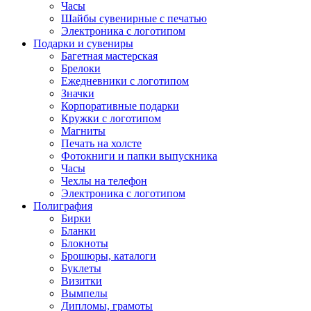
Часы
Шайбы сувенирные с печатью
Электроника с логотипом
Подарки и сувениры
Багетная мастерская
Брелоки
Ежедневники с логотипом
Значки
Корпоративные подарки
Кружки с логотипом
Магниты
Печать на холсте
Фотокниги и папки выпускника
Часы
Чехлы на телефон
Электроника с логотипом
Полиграфия
Бирки
Бланки
Блокноты
Брошюры, каталоги
Буклеты
Визитки
Вымпелы
Дипломы, грамоты