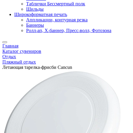
Таблички Бессмертный полк
Шильды
Широкоформатная печать
Аппликации, контурная резка
Баннеры
Ролл-ап, X-баннер, Пресс-волл, Фотозона
Главная
Каталог сувениров
Отдых
Пляжный отдых
Летающая тарелка-фрисби Cancun