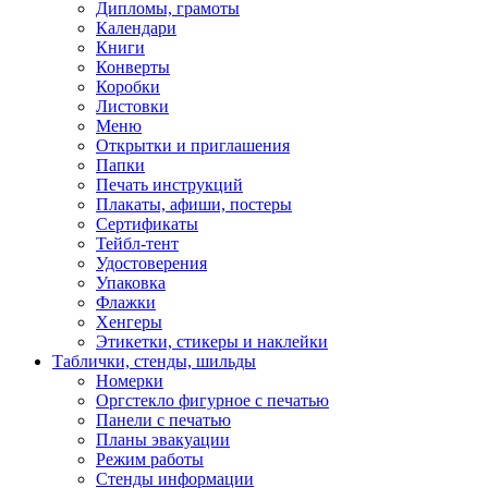
Дипломы, грамоты
Календари
Книги
Конверты
Коробки
Листовки
Меню
Открытки и приглашения
Папки
Печать инструкций
Плакаты, афиши, постеры
Сертификаты
Тейбл-тент
Удостоверения
Упаковка
Флажки
Хенгеры
Этикетки, стикеры и наклейки
Таблички, стенды, шильды
Номерки
Оргстекло фигурное с печатью
Панели с печатью
Планы эвакуации
Режим работы
Стенды информации