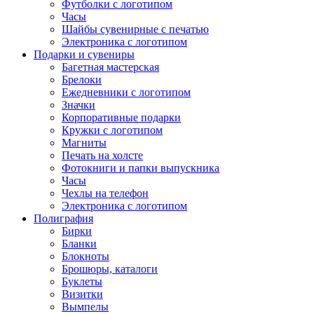
Футболки с логотипом
Часы
Шайбы сувенирные с печатью
Электроника с логотипом
Подарки и сувениры
Багетная мастерская
Брелоки
Ежедневники с логотипом
Значки
Корпоративные подарки
Кружки с логотипом
Магниты
Печать на холсте
Фотокниги и папки выпускника
Часы
Чехлы на телефон
Электроника с логотипом
Полиграфия
Бирки
Бланки
Блокноты
Брошюры, каталоги
Буклеты
Визитки
Вымпелы