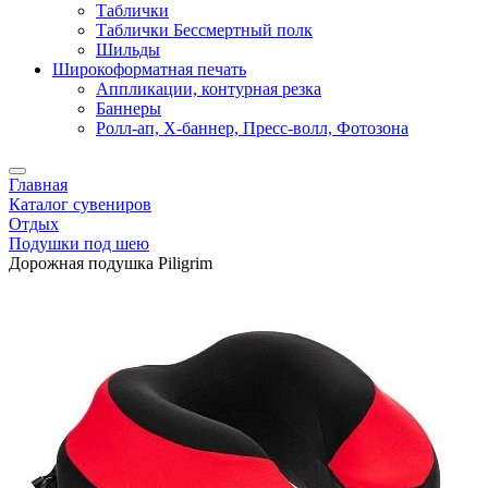
Таблички
Таблички Бессмертный полк
Шильды
Широкоформатная печать
Аппликации, контурная резка
Баннеры
Ролл-ап, X-баннер, Пресс-волл, Фотозона
Главная
Каталог сувениров
Отдых
Подушки под шею
Дорожная подушка Piligrim