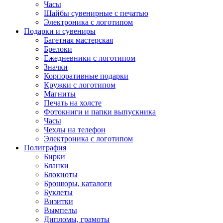
Часы
Шайбы сувенирные с печатью
Электроника с логотипом
Подарки и сувениры
Багетная мастерская
Брелоки
Ежедневники с логотипом
Значки
Корпоративные подарки
Кружки с логотипом
Магниты
Печать на холсте
Фотокниги и папки выпускника
Часы
Чехлы на телефон
Электроника с логотипом
Полиграфия
Бирки
Бланки
Блокноты
Брошюры, каталоги
Буклеты
Визитки
Вымпелы
Дипломы, грамоты