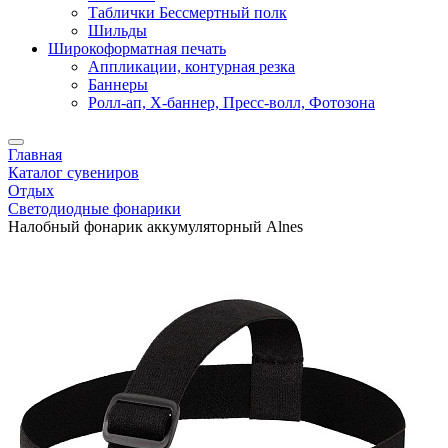
Таблички Бессмертный полк
Шильды
Широкоформатная печать
Аппликации, контурная резка
Баннеры
Ролл-ап, X-баннер, Пресс-волл, Фотозона
Главная
Каталог сувениров
Отдых
Светодиодные фонарики
Налобный фонарик аккумуляторный Alnes