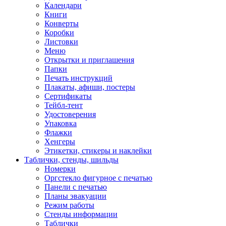
Календари
Книги
Конверты
Коробки
Листовки
Меню
Открытки и приглашения
Папки
Печать инструкций
Плакаты, афиши, постеры
Сертификаты
Тейбл-тент
Удостоверения
Упаковка
Флажки
Хенгеры
Этикетки, стикеры и наклейки
Таблички, стенды, шильды
Номерки
Оргстекло фигурное с печатью
Панели с печатью
Планы эвакуации
Режим работы
Стенды информации
Таблички