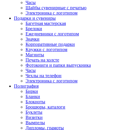
Часы
Шайбы сувенирные с печатью
Электроника с логотипом
Подарки и сувениры
Багетная мастерская
Брелоки
Ежедневники с логотипом
Значки
Корпоративные подарки
Кружки с логотипом
Магниты
Печать на холсте
Фотокниги и папки выпускника
Часы
Чехлы на телефон
Электроника с логотипом
Полиграфия
Бирки
Бланки
Блокноты
Брошюры, каталоги
Буклеты
Визитки
Вымпелы
Дипломы, грамоты