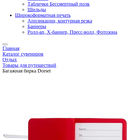
Таблички Бессмертный полк
Шильды
Широкоформатная печать
Аппликации, контурная резка
Баннеры
Ролл-ап, X-баннер, Пресс-волл, Фотозона
Главная
Каталог сувениров
Отдых
Товары для путешествий
Багажная бирка Dorset