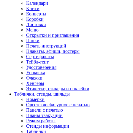
Календари
Книги
Конверты
Коробки
Листовки
Меню
Открытки и приглашения
Папки
Печать инструкций
Плакаты, афиши, постеры
Сертификаты
Тейбл-тент
Удостоверения
Упаковка
Флажки
Хенгеры
Этикетки, стикеры и наклейки
Таблички, стенды, шильды
Номерки
Оргстекло фигурное с печатью
Панели с печатью
Планы эвакуации
Режим работы
Стенды информации
Таблички