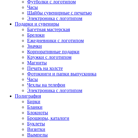
Футболки с логотипом
Часы
Шайбы сувенирные с печатью
Электроника с логотипом
Подарки и сувениры
Багетная мастерская
Брелоки
Ежедневники с логотипом
Значки
Корпоративные подарки
Кружки с логотипом
Магниты
Печать на холсте
Фотокниги и папки выпускника
Часы
Чехлы на телефон
Электроника с логотипом
Полиграфия
Бирки
Бланки
Блокноты
Брошюры, каталоги
Буклеты
Визитки
Вымпелы