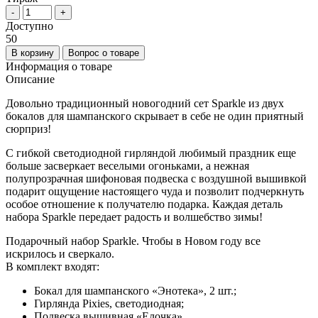
-
+
Доступно
50
В корзину
Вопрос о товаре
Информация о товаре
Описание
Довольно традиционный новогодний сет Sparkle из двух
бокалов для шампанского скрывает в себе не один приятный
сюрприз!
С гибкой светодиодной гирляндой любимый праздник еще
больше засверкает веселыми огоньками, а нежная
полупрозрачная шифоновая подвеска с воздушной вышивкой
подарит ощущение настоящего чуда и позволит подчеркнуть
особое отношение к получателю подарка. Каждая деталь
набора Sparkle передает радость и волшебство зимы!
Подарочный набор Sparkle. Чтобы в Новом году все
искрилось и сверкало.
В комплект входят:
Бокал для шампанского «Энотека», 2 шт.;
Гирлянда Pixies, светодиодная;
Подвеска вышивная «Елочка».