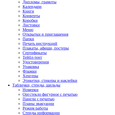
Дипломы, грамоты
Календари
Книги
Конверты
Коробки
Листовки
Меню
Открытки и приглашения
Папки
Печать инструкций
Плакаты, афиши, постеры
Сертификаты
Тейбл-тент
Удостоверения
Упаковка
Флажки
Хенгеры
Этикетки, стикеры и наклейки
Таблички, стенды, шильды
Номерки
Оргстекло фигурное с печатью
Панели с печатью
Планы эвакуации
Режим работы
Стенды информации