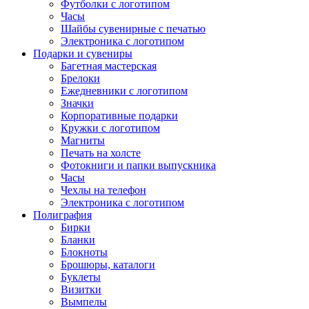
Футболки с логотипом
Часы
Шайбы сувенирные с печатью
Электроника с логотипом
Подарки и сувениры
Багетная мастерская
Брелоки
Ежедневники с логотипом
Значки
Корпоративные подарки
Кружки с логотипом
Магниты
Печать на холсте
Фотокниги и папки выпускника
Часы
Чехлы на телефон
Электроника с логотипом
Полиграфия
Бирки
Бланки
Блокноты
Брошюры, каталоги
Буклеты
Визитки
Вымпелы