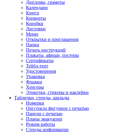
Дипломы, грамоты
Календари
Книги
Конверты
Коробки
Листовки
Меню
Открытки и приглашения
Папки
Печать инструкций
Плакаты, афиши, постеры
Сертификаты
Тейбл-тент
Удостоверения
Упаковка
Флажки
Хенгеры
Этикетки, стикеры и наклейки
Таблички, стенды, шильды
Номерки
Оргстекло фигурное с печатью
Панели с печатью
Планы эвакуации
Режим работы
Стенды информации