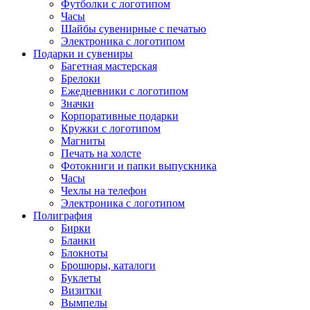
Футболки с логотипом
Часы
Шайбы сувенирные с печатью
Электроника с логотипом
Подарки и сувениры
Багетная мастерская
Брелоки
Ежедневники с логотипом
Значки
Корпоративные подарки
Кружки с логотипом
Магниты
Печать на холсте
Фотокниги и папки выпускника
Часы
Чехлы на телефон
Электроника с логотипом
Полиграфия
Бирки
Бланки
Блокноты
Брошюры, каталоги
Буклеты
Визитки
Вымпелы