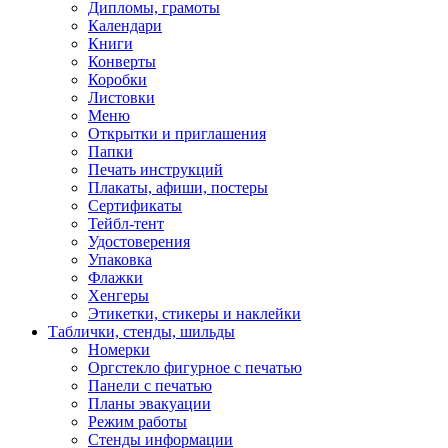
Дипломы, грамоты
Календари
Книги
Конверты
Коробки
Листовки
Меню
Открытки и приглашения
Папки
Печать инструкций
Плакаты, афиши, постеры
Сертификаты
Тейбл-тент
Удостоверения
Упаковка
Флажки
Хенгеры
Этикетки, стикеры и наклейки
Таблички, стенды, шильды
Номерки
Оргстекло фигурное с печатью
Панели с печатью
Планы эвакуации
Режим работы
Стенды информации