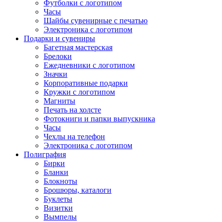
Футболки с логотипом
Часы
Шайбы сувенирные с печатью
Электроника с логотипом
Подарки и сувениры
Багетная мастерская
Брелоки
Ежедневники с логотипом
Значки
Корпоративные подарки
Кружки с логотипом
Магниты
Печать на холсте
Фотокниги и папки выпускника
Часы
Чехлы на телефон
Электроника с логотипом
Полиграфия
Бирки
Бланки
Блокноты
Брошюры, каталоги
Буклеты
Визитки
Вымпелы