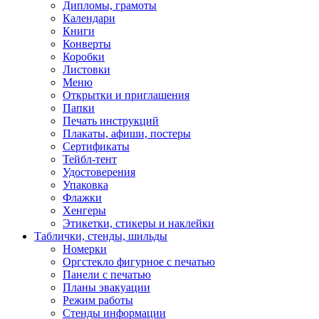
Дипломы, грамоты
Календари
Книги
Конверты
Коробки
Листовки
Меню
Открытки и приглашения
Папки
Печать инструкций
Плакаты, афиши, постеры
Сертификаты
Тейбл-тент
Удостоверения
Упаковка
Флажки
Хенгеры
Этикетки, стикеры и наклейки
Таблички, стенды, шильды
Номерки
Оргстекло фигурное с печатью
Панели с печатью
Планы эвакуации
Режим работы
Стенды информации