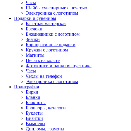
Часы
Шайбы сувенирные с печатью
Электроника с логотипом
Подарки и сувениры
Багетная мастерская
Брелоки
Ежедневники с логотипом
Значки
Корпоративные подарки
Кружки с логотипом
Магниты
Печать на холсте
Фотокниги и папки выпускника
Часы
Чехлы на телефон
Электроника с логотипом
Полиграфия
Бирки
Бланки
Блокноты
Брошюры, каталоги
Буклеты
Визитки
Вымпелы
Дипломы, грамоты