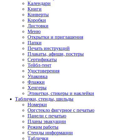
Календари
Книги
Конверты
Коробки
Листовки
Меню
Открытки и приглашения
Папки
Печать инструкций
Плакаты, афиши, постеры
Сертификаты
Тейбл-тент
Удостоверения
Упаковка
Флажки
Хенгеры
Этикетки, стикеры и наклейки
Таблички, стенды, шильды
Номерки
Оргстекло фигурное с печатью
Панели с печатью
Планы эвакуации
Режим работы
Стенды информации
Таблички