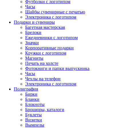
Футболки с логотипом
Часы
Шайбы сувенирные с печатью
Электроника с логотипом
Подарки и сувениры
Багетная мастерская
Брелоки
Ежедневники с логотипом
Значки
Корпоративные подарки
Кружки с логотипом
Магниты
Печать на холсте
Фотокниги и папки выпускника
Часы
Чехлы на телефон
Электроника с логотипом
Полиграфия
Бирки
Бланки
Блокноты
Брошюры, каталоги
Буклеты
Визитки
Вымпелы