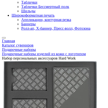
Таблички
Таблички Бессмертный полк
Шильды
Широкоформатная печать
Аппликации, контурная резка
Баннеры
Ролл-ап, X-баннер, Пресс-волл, Фотозона
Главная
Каталог сувениров
Подарочные наборы
Подарочные наборы изделий из кожи с логотипом
Набор персональных аксессуаров Hard Work