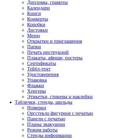
Дипломы, грамоты
Календари
Книги
Конверты
Коробки
Листовки
Меню
Открытки и приглашения
Папки
Печать инструкций
Плакаты, афиши, постеры
Сертификаты
Тейбл-тент
Удостоверения
Упаковка
Флажки
Хенгеры
Этикетки, стикеры и наклейки
Таблички, стенды, шильды
Номерки
Оргстекло фигурное с печатью
Панели с печатью
Планы эвакуации
Режим работы
Стенды информации