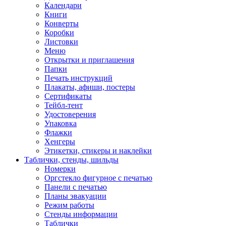
Календари
Книги
Конверты
Коробки
Листовки
Меню
Открытки и приглашения
Папки
Печать инструкций
Плакаты, афиши, постеры
Сертификаты
Тейбл-тент
Удостоверения
Упаковка
Флажки
Хенгеры
Этикетки, стикеры и наклейки
Таблички, стенды, шильды
Номерки
Оргстекло фигурное с печатью
Панели с печатью
Планы эвакуации
Режим работы
Стенды информации
Таблички