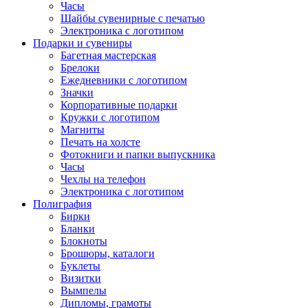
Часы
Шайбы сувенирные с печатью
Электроника с логотипом
Подарки и сувениры
Багетная мастерская
Брелоки
Ежедневники с логотипом
Значки
Корпоративные подарки
Кружки с логотипом
Магниты
Печать на холсте
Фотокниги и папки выпускника
Часы
Чехлы на телефон
Электроника с логотипом
Полиграфия
Бирки
Бланки
Блокноты
Брошюры, каталоги
Буклеты
Визитки
Вымпелы
Дипломы, грамоты