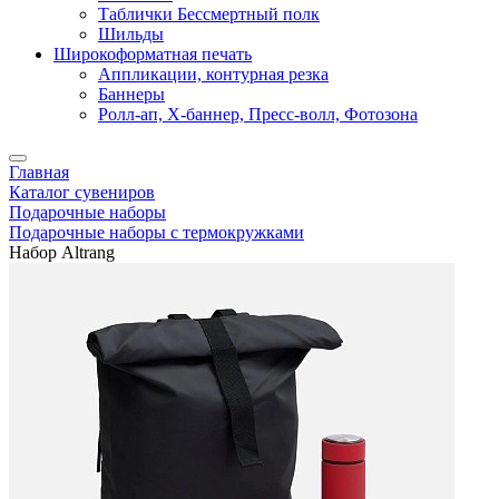
Таблички Бессмертный полк
Шильды
Широкоформатная печать
Аппликации, контурная резка
Баннеры
Ролл-ап, X-баннер, Пресс-волл, Фотозона
Главная
Каталог сувениров
Подарочные наборы
Подарочные наборы с термокружками
Набор Altrang