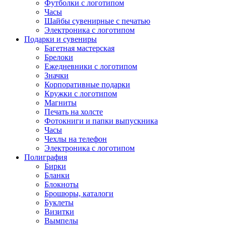
Футболки с логотипом
Часы
Шайбы сувенирные с печатью
Электроника с логотипом
Подарки и сувениры
Багетная мастерская
Брелоки
Ежедневники с логотипом
Значки
Корпоративные подарки
Кружки с логотипом
Магниты
Печать на холсте
Фотокниги и папки выпускника
Часы
Чехлы на телефон
Электроника с логотипом
Полиграфия
Бирки
Бланки
Блокноты
Брошюры, каталоги
Буклеты
Визитки
Вымпелы