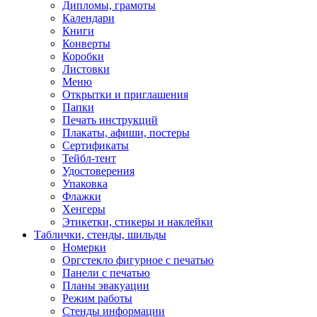
Дипломы, грамоты
Календари
Книги
Конверты
Коробки
Листовки
Меню
Открытки и приглашения
Папки
Печать инструкций
Плакаты, афиши, постеры
Сертификаты
Тейбл-тент
Удостоверения
Упаковка
Флажки
Хенгеры
Этикетки, стикеры и наклейки
Таблички, стенды, шильды
Номерки
Оргстекло фигурное с печатью
Панели с печатью
Планы эвакуации
Режим работы
Стенды информации