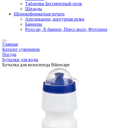
Таблички Бессмертный полк
Шильды
Широкоформатная печать
Аппликации, контурная резка
Баннеры
Ролл-ап, X-баннер, Пресс-волл, Фотозона
Главная
Каталог сувениров
Посуда
Бутылки для воды
Бутылка для велосипеда Bikescape