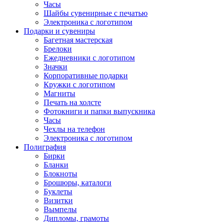
Часы
Шайбы сувенирные с печатью
Электроника с логотипом
Подарки и сувениры
Багетная мастерская
Брелоки
Ежедневники с логотипом
Значки
Корпоративные подарки
Кружки с логотипом
Магниты
Печать на холсте
Фотокниги и папки выпускника
Часы
Чехлы на телефон
Электроника с логотипом
Полиграфия
Бирки
Бланки
Блокноты
Брошюры, каталоги
Буклеты
Визитки
Вымпелы
Дипломы, грамоты