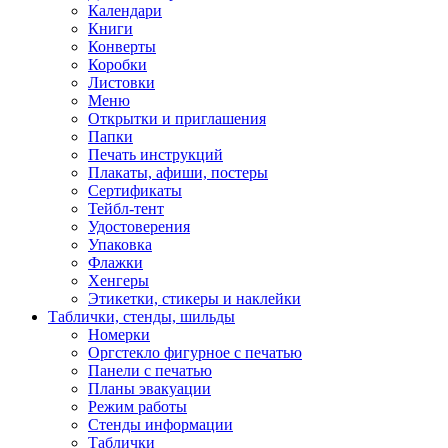
Календари
Книги
Конверты
Коробки
Листовки
Меню
Открытки и приглашения
Папки
Печать инструкций
Плакаты, афиши, постеры
Сертификаты
Тейбл-тент
Удостоверения
Упаковка
Флажки
Хенгеры
Этикетки, стикеры и наклейки
Таблички, стенды, шильды
Номерки
Оргстекло фигурное с печатью
Панели с печатью
Планы эвакуации
Режим работы
Стенды информации
Таблички