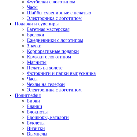
Футболки с логотипом
Часы
Шайбы сувенирные с печатью
Электроника с логотипом
Подарки и сувениры
Багетная мастерская
Брелоки
Ежедневники с логотипом
Значки
Корпоративные подарки
Кружки с логотипом
Магниты
Печать на холсте
Фотокниги и папки выпускника
Часы
Чехлы на телефон
Электроника с логотипом
Полиграфия
Бирки
Бланки
Блокноты
Брошюры, каталоги
Буклеты
Визитки
Вымпелы