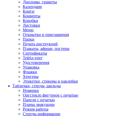
Дипломы, грамоты
Календари
Книги
Конверты
Коробки
Листовки
Меню
Открытки и приглашения
Папки
Печать инструкций
Плакаты, афиши, постеры
Сертификаты
Тейбл-тент
Удостоверения
Упаковка
Флажки
Хенгеры
Этикетки, стикеры и наклейки
Таблички, стенды, шильды
Номерки
Оргстекло фигурное с печатью
Панели с печатью
Планы эвакуации
Режим работы
Стенды информации