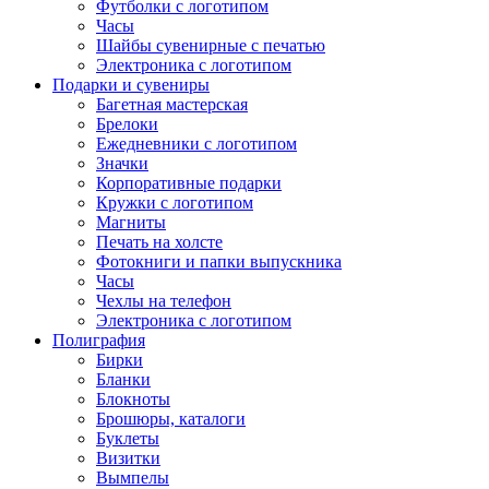
Футболки с логотипом
Часы
Шайбы сувенирные с печатью
Электроника с логотипом
Подарки и сувениры
Багетная мастерская
Брелоки
Ежедневники с логотипом
Значки
Корпоративные подарки
Кружки с логотипом
Магниты
Печать на холсте
Фотокниги и папки выпускника
Часы
Чехлы на телефон
Электроника с логотипом
Полиграфия
Бирки
Бланки
Блокноты
Брошюры, каталоги
Буклеты
Визитки
Вымпелы