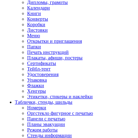
Дипломы, грамоты
Календари
Книги
Конверты
Коробки
Листовки
Меню
Открытки и приглашения
Папки
Печать инструкций
Плакаты, афиши, постеры
Сертификаты
Тейбл-тент
Удостоверения
Упаковка
Флажки
Хенгеры
Этикетки, стикеры и наклейки
Таблички, стенды, шильды
Номерки
Оргстекло фигурное с печатью
Панели с печатью
Планы эвакуации
Режим работы
Стенды информации