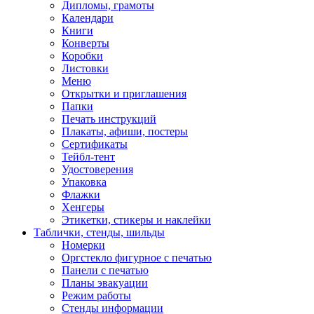
Дипломы, грамоты
Календари
Книги
Конверты
Коробки
Листовки
Меню
Открытки и приглашения
Папки
Печать инструкций
Плакаты, афиши, постеры
Сертификаты
Тейбл-тент
Удостоверения
Упаковка
Флажки
Хенгеры
Этикетки, стикеры и наклейки
Таблички, стенды, шильды
Номерки
Оргстекло фигурное с печатью
Панели с печатью
Планы эвакуации
Режим работы
Стенды информации