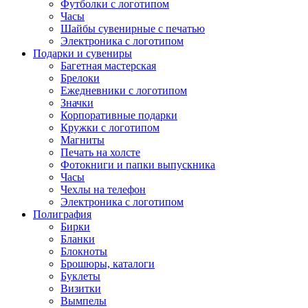
Футболки с логотипом
Часы
Шайбы сувенирные с печатью
Электроника с логотипом
Подарки и сувениры
Багетная мастерская
Брелоки
Ежедневники с логотипом
Значки
Корпоративные подарки
Кружки с логотипом
Магниты
Печать на холсте
Фотокниги и папки выпускника
Часы
Чехлы на телефон
Электроника с логотипом
Полиграфия
Бирки
Бланки
Блокноты
Брошюры, каталоги
Буклеты
Визитки
Вымпелы