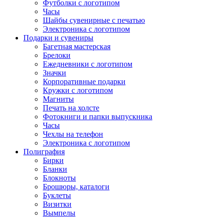
Футболки с логотипом
Часы
Шайбы сувенирные с печатью
Электроника с логотипом
Подарки и сувениры
Багетная мастерская
Брелоки
Ежедневники с логотипом
Значки
Корпоративные подарки
Кружки с логотипом
Магниты
Печать на холсте
Фотокниги и папки выпускника
Часы
Чехлы на телефон
Электроника с логотипом
Полиграфия
Бирки
Бланки
Блокноты
Брошюры, каталоги
Буклеты
Визитки
Вымпелы