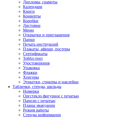
Дипломы, грамоты
Календари
Книги
Конверты
Коробки
Листовки
Меню
Открытки и приглашения
Папки
Печать инструкций
Плакаты, афиши, постеры
Сертификаты
Тейбл-тент
Удостоверения
Упаковка
Флажки
Хенгеры
Этикетки, стикеры и наклейки
Таблички, стенды, шильды
Номерки
Оргстекло фигурное с печатью
Панели с печатью
Планы эвакуации
Режим работы
Стенды информации