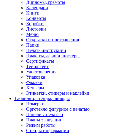
Дипломы, грамоты
Календари
Книги
Конверты
Коробки
Листовки
Меню
Открытки и приглашения
Папки
Печать инструкций
Плакаты, афиши, постеры
Сертификаты
Тейбл-тент
Удостоверения
Упаковка
Флажки
Хенгеры
Этикетки, стикеры и наклейки
Таблички, стенды, шильды
Номерки
Оргстекло фигурное с печатью
Панели с печатью
Планы эвакуации
Режим работы
Стенды информации