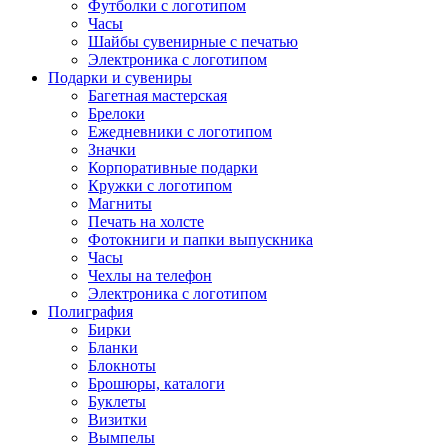
Футболки с логотипом
Часы
Шайбы сувенирные с печатью
Электроника с логотипом
Подарки и сувениры
Багетная мастерская
Брелоки
Ежедневники с логотипом
Значки
Корпоративные подарки
Кружки с логотипом
Магниты
Печать на холсте
Фотокниги и папки выпускника
Часы
Чехлы на телефон
Электроника с логотипом
Полиграфия
Бирки
Бланки
Блокноты
Брошюры, каталоги
Буклеты
Визитки
Вымпелы