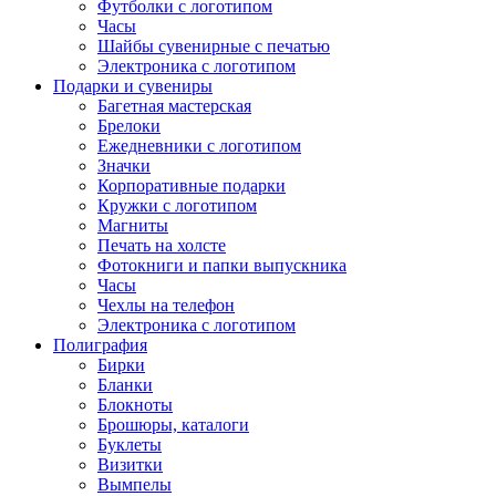
Футболки с логотипом
Часы
Шайбы сувенирные с печатью
Электроника с логотипом
Подарки и сувениры
Багетная мастерская
Брелоки
Ежедневники с логотипом
Значки
Корпоративные подарки
Кружки с логотипом
Магниты
Печать на холсте
Фотокниги и папки выпускника
Часы
Чехлы на телефон
Электроника с логотипом
Полиграфия
Бирки
Бланки
Блокноты
Брошюры, каталоги
Буклеты
Визитки
Вымпелы