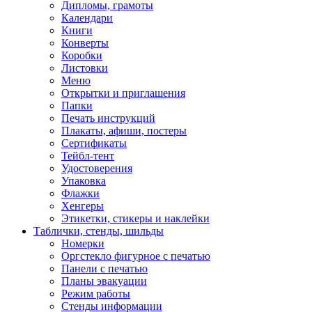
Дипломы, грамоты
Календари
Книги
Конверты
Коробки
Листовки
Меню
Открытки и приглашения
Папки
Печать инструкций
Плакаты, афиши, постеры
Сертификаты
Тейбл-тент
Удостоверения
Упаковка
Флажки
Хенгеры
Этикетки, стикеры и наклейки
Таблички, стенды, шильды
Номерки
Оргстекло фигурное с печатью
Панели с печатью
Планы эвакуации
Режим работы
Стенды информации