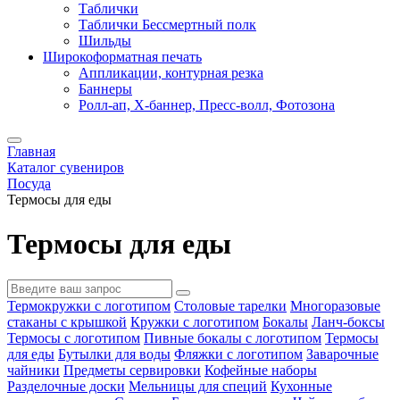
Таблички
Таблички Бессмертный полк
Шильды
Широкоформатная печать
Аппликации, контурная резка
Баннеры
Ролл-ап, X-баннер, Пресс-волл, Фотозона
Главная
Каталог сувениров
Посуда
Термосы для еды
Термосы для еды
Термокружки с логотипом
Столовые тарелки
Многоразовые
стаканы с крышкой
Кружки с логотипом
Бокалы
Ланч-боксы
Термосы с логотипом
Пивные бокалы с логотипом
Термосы
для еды
Бутылки для воды
Фляжки с логотипом
Заварочные
чайники
Предметы сервировки
Кофейные наборы
Разделочные доски
Мельницы для специй
Кухонные