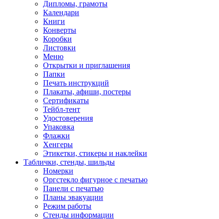
Дипломы, грамоты
Календари
Книги
Конверты
Коробки
Листовки
Меню
Открытки и приглашения
Папки
Печать инструкций
Плакаты, афиши, постеры
Сертификаты
Тейбл-тент
Удостоверения
Упаковка
Флажки
Хенгеры
Этикетки, стикеры и наклейки
Таблички, стенды, шильды
Номерки
Оргстекло фигурное с печатью
Панели с печатью
Планы эвакуации
Режим работы
Стенды информации