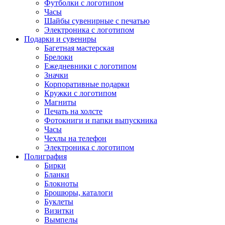
Футболки с логотипом
Часы
Шайбы сувенирные с печатью
Электроника с логотипом
Подарки и сувениры
Багетная мастерская
Брелоки
Ежедневники с логотипом
Значки
Корпоративные подарки
Кружки с логотипом
Магниты
Печать на холсте
Фотокниги и папки выпускника
Часы
Чехлы на телефон
Электроника с логотипом
Полиграфия
Бирки
Бланки
Блокноты
Брошюры, каталоги
Буклеты
Визитки
Вымпелы