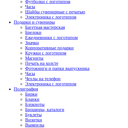
Футболки с логотипом
Часы
Шайбы сувенирные с печатью
Электроника с логотипом
Подарки и сувениры
Багетная мастерская
Брелоки
Ежедневники с логотипом
Значки
Корпоративные подарки
Кружки с логотипом
Магниты
Печать на холсте
Фотокниги и папки выпускника
Часы
Чехлы на телефон
Электроника с логотипом
Полиграфия
Бирки
Бланки
Блокноты
Брошюры, каталоги
Буклеты
Визитки
Вымпелы