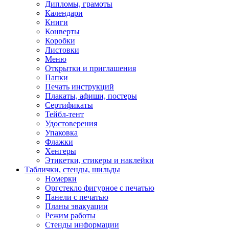
Дипломы, грамоты
Календари
Книги
Конверты
Коробки
Листовки
Меню
Открытки и приглашения
Папки
Печать инструкций
Плакаты, афиши, постеры
Сертификаты
Тейбл-тент
Удостоверения
Упаковка
Флажки
Хенгеры
Этикетки, стикеры и наклейки
Таблички, стенды, шильды
Номерки
Оргстекло фигурное с печатью
Панели с печатью
Планы эвакуации
Режим работы
Стенды информации