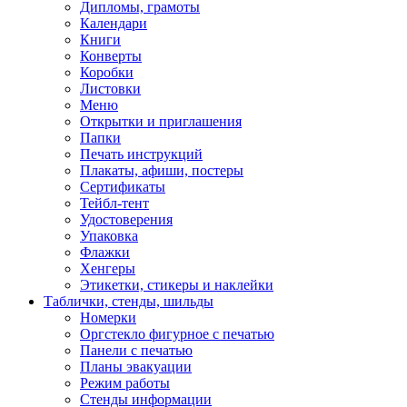
Дипломы, грамоты
Календари
Книги
Конверты
Коробки
Листовки
Меню
Открытки и приглашения
Папки
Печать инструкций
Плакаты, афиши, постеры
Сертификаты
Тейбл-тент
Удостоверения
Упаковка
Флажки
Хенгеры
Этикетки, стикеры и наклейки
Таблички, стенды, шильды
Номерки
Оргстекло фигурное с печатью
Панели с печатью
Планы эвакуации
Режим работы
Стенды информации