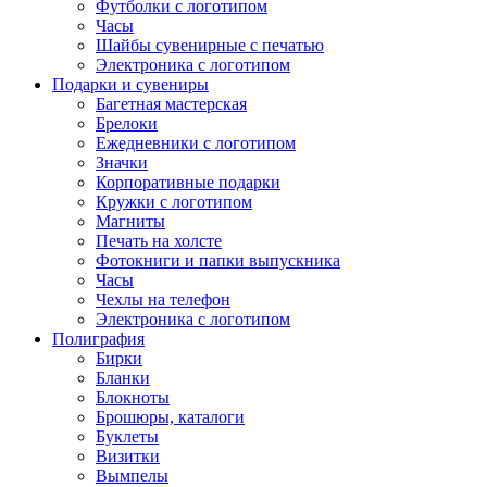
Футболки с логотипом
Часы
Шайбы сувенирные с печатью
Электроника с логотипом
Подарки и сувениры
Багетная мастерская
Брелоки
Ежедневники с логотипом
Значки
Корпоративные подарки
Кружки с логотипом
Магниты
Печать на холсте
Фотокниги и папки выпускника
Часы
Чехлы на телефон
Электроника с логотипом
Полиграфия
Бирки
Бланки
Блокноты
Брошюры, каталоги
Буклеты
Визитки
Вымпелы