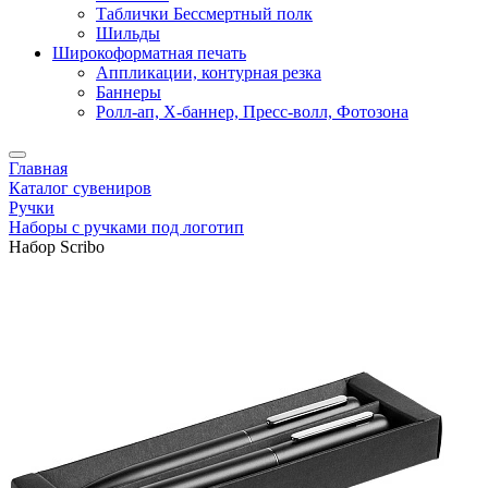
Таблички Бессмертный полк
Шильды
Широкоформатная печать
Аппликации, контурная резка
Баннеры
Ролл-ап, X-баннер, Пресс-волл, Фотозона
Главная
Каталог сувениров
Ручки
Наборы с ручками под логотип
Набор Scribo