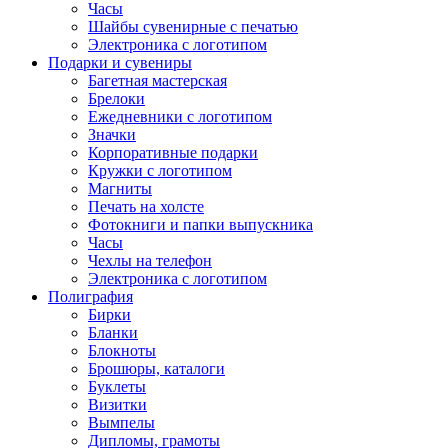
Часы
Шайбы сувенирные с печатью
Электроника с логотипом
Подарки и сувениры
Багетная мастерская
Брелоки
Ежедневники с логотипом
Значки
Корпоративные подарки
Кружки с логотипом
Магниты
Печать на холсте
Фотокниги и папки выпускника
Часы
Чехлы на телефон
Электроника с логотипом
Полиграфия
Бирки
Бланки
Блокноты
Брошюры, каталоги
Буклеты
Визитки
Вымпелы
Дипломы, грамоты