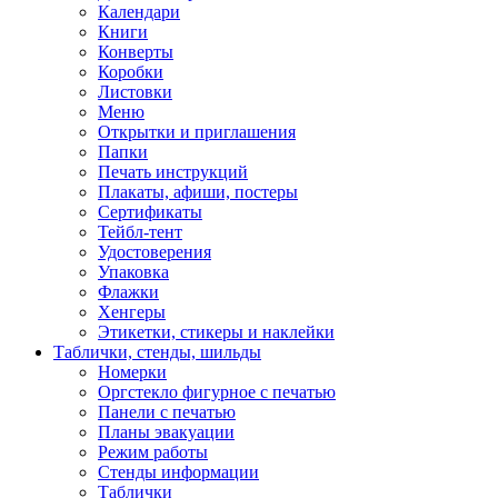
Календари
Книги
Конверты
Коробки
Листовки
Меню
Открытки и приглашения
Папки
Печать инструкций
Плакаты, афиши, постеры
Сертификаты
Тейбл-тент
Удостоверения
Упаковка
Флажки
Хенгеры
Этикетки, стикеры и наклейки
Таблички, стенды, шильды
Номерки
Оргстекло фигурное с печатью
Панели с печатью
Планы эвакуации
Режим работы
Стенды информации
Таблички