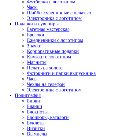
Футболки с логотипом
Часы
Шайбы сувенирные с печатью
Электроника с логотипом
Подарки и сувениры
Багетная мастерская
Брелоки
Ежедневники с логотипом
Значки
Корпоративные подарки
Кружки с логотипом
Магниты
Печать на холсте
Фотокниги и папки выпускника
Часы
Чехлы на телефон
Электроника с логотипом
Полиграфия
Бирки
Бланки
Блокноты
Брошюры, каталоги
Буклеты
Визитки
Вымпелы