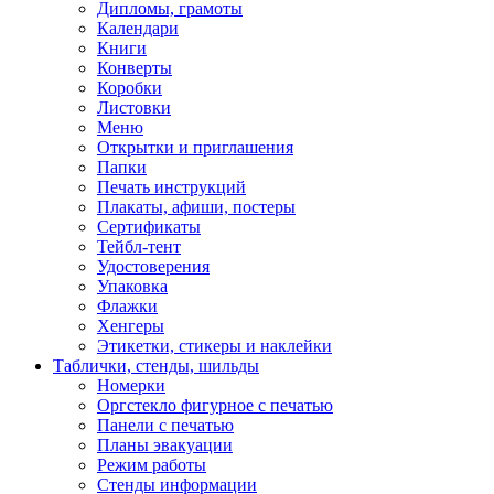
Дипломы, грамоты
Календари
Книги
Конверты
Коробки
Листовки
Меню
Открытки и приглашения
Папки
Печать инструкций
Плакаты, афиши, постеры
Сертификаты
Тейбл-тент
Удостоверения
Упаковка
Флажки
Хенгеры
Этикетки, стикеры и наклейки
Таблички, стенды, шильды
Номерки
Оргстекло фигурное с печатью
Панели с печатью
Планы эвакуации
Режим работы
Стенды информации