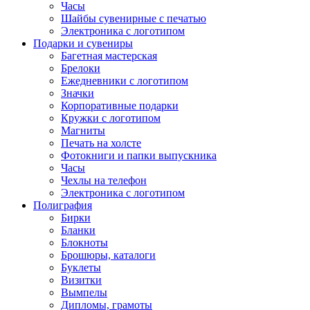
Часы
Шайбы сувенирные с печатью
Электроника с логотипом
Подарки и сувениры
Багетная мастерская
Брелоки
Ежедневники с логотипом
Значки
Корпоративные подарки
Кружки с логотипом
Магниты
Печать на холсте
Фотокниги и папки выпускника
Часы
Чехлы на телефон
Электроника с логотипом
Полиграфия
Бирки
Бланки
Блокноты
Брошюры, каталоги
Буклеты
Визитки
Вымпелы
Дипломы, грамоты