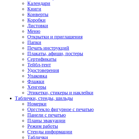
Календари
Книги
Конверты
Коробки
Листовки
Меню
Открытки и приглашения
Папки
Печать инструкций
Плакаты, афиши, постеры
Сертификаты
Тейбл-тент
Удостоверения
Упаковка
Флажки
Хенгеры
Этикетки, стикеры и наклейки
Таблички, стенды, шильды
Номерки
Оргстекло фигурное с печатью
Панели с печатью
Планы эвакуации
Режим работы
Стенды информации
Таблички