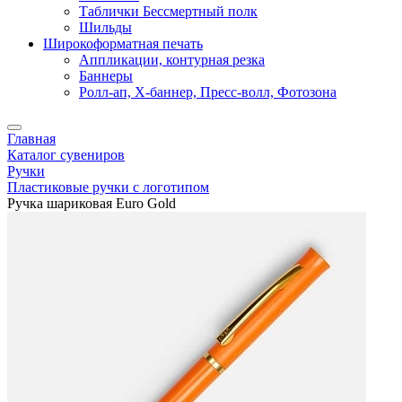
Таблички Бессмертный полк
Шильды
Широкоформатная печать
Аппликации, контурная резка
Баннеры
Ролл-ап, X-баннер, Пресс-волл, Фотозона
Главная
Каталог сувениров
Ручки
Пластиковые ручки с логотипом
Ручка шариковая Euro Gold