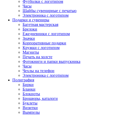
Футболки с логотипом
Часы
Шайбы сувенирные с печатью
Электроника с логотипом
Подарки и сувениры
Багетная мастерская
Брелоки
Ежедневники с логотипом
Значки
Корпоративные подарки
Кружки с логотипом
Магниты
Печать на холсте
Фотокниги и папки выпускника
Часы
Чехлы на телефон
Электроника с логотипом
Полиграфия
Бирки
Бланки
Блокноты
Брошюры, каталоги
Буклеты
Визитки
Вымпелы