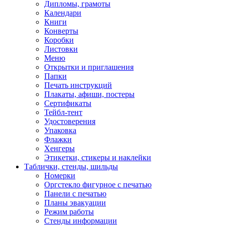
Дипломы, грамоты
Календари
Книги
Конверты
Коробки
Листовки
Меню
Открытки и приглашения
Папки
Печать инструкций
Плакаты, афиши, постеры
Сертификаты
Тейбл-тент
Удостоверения
Упаковка
Флажки
Хенгеры
Этикетки, стикеры и наклейки
Таблички, стенды, шильды
Номерки
Оргстекло фигурное с печатью
Панели с печатью
Планы эвакуации
Режим работы
Стенды информации