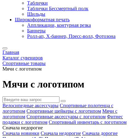
Таблички
Таблички Бессмертный полк
Шильды
Широкоформатная печать
Аппликации, контурная резка
Баннеры
Ролл-ап, X-баннер, Пресс-волл, Фотозона
Главная
Каталог сувениров
Спортивные товары
Мячи с логотипом
Мячи с логотипом
Велосипедные аксессуары
Спортивные полотенца с
логотипом
Спортивные шейкеры с логотипом
Мячи с
логотипом
Спортивные аксессуары с логотипом
Фитнес
подарки с логотипом
Спортивный инвентарь с логотипом
Сначала недорогие
Сначала новинки
Сначала недорогие
Сначала дорогие