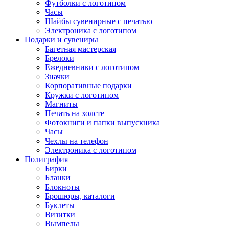
Футболки с логотипом
Часы
Шайбы сувенирные с печатью
Электроника с логотипом
Подарки и сувениры
Багетная мастерская
Брелоки
Ежедневники с логотипом
Значки
Корпоративные подарки
Кружки с логотипом
Магниты
Печать на холсте
Фотокниги и папки выпускника
Часы
Чехлы на телефон
Электроника с логотипом
Полиграфия
Бирки
Бланки
Блокноты
Брошюры, каталоги
Буклеты
Визитки
Вымпелы