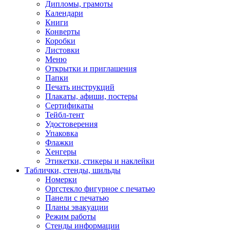
Дипломы, грамоты
Календари
Книги
Конверты
Коробки
Листовки
Меню
Открытки и приглашения
Папки
Печать инструкций
Плакаты, афиши, постеры
Сертификаты
Тейбл-тент
Удостоверения
Упаковка
Флажки
Хенгеры
Этикетки, стикеры и наклейки
Таблички, стенды, шильды
Номерки
Оргстекло фигурное с печатью
Панели с печатью
Планы эвакуации
Режим работы
Стенды информации