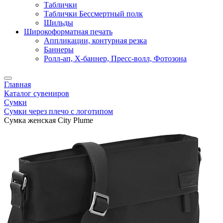
Таблички
Таблички Бессмертный полк
Шильды
Широкоформатная печать
Аппликации, контурная резка
Баннеры
Ролл-ап, X-баннер, Пресс-волл, Фотозона
Главная
Каталог сувениров
Сумки
Сумки через плечо с логотипом
Сумка женская City Plume