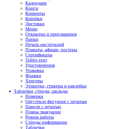
Календари
Книги
Конверты
Коробки
Листовки
Меню
Открытки и приглашения
Папки
Печать инструкций
Плакаты, афиши, постеры
Сертификаты
Тейбл-тент
Удостоверения
Упаковка
Флажки
Хенгеры
Этикетки, стикеры и наклейки
Таблички, стенды, шильды
Номерки
Оргстекло фигурное с печатью
Панели с печатью
Планы эвакуации
Режим работы
Стенды информации
Таблички