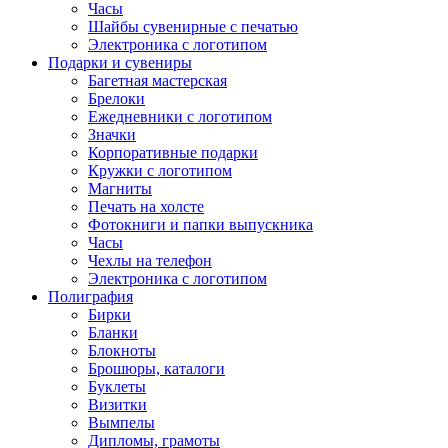
Часы
Шайбы сувенирные с печатью
Электроника с логотипом
Подарки и сувениры
Багетная мастерская
Брелоки
Ежедневники с логотипом
Значки
Корпоративные подарки
Кружки с логотипом
Магниты
Печать на холсте
Фотокниги и папки выпускника
Часы
Чехлы на телефон
Электроника с логотипом
Полиграфия
Бирки
Бланки
Блокноты
Брошюры, каталоги
Буклеты
Визитки
Вымпелы
Дипломы, грамоты