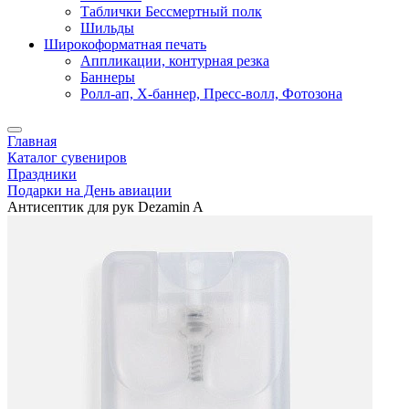
Таблички Бессмертный полк
Шильды
Широкоформатная печать
Аппликации, контурная резка
Баннеры
Ролл-ап, X-баннер, Пресс-волл, Фотозона
Главная
Каталог сувениров
Праздники
Подарки на День авиации
Антисептик для рук Dezamin A