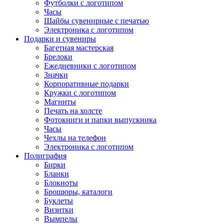
Футболки с логотипом
Часы
Шайбы сувенирные с печатью
Электроника с логотипом
Подарки и сувениры
Багетная мастерская
Брелоки
Ежедневники с логотипом
Значки
Корпоративные подарки
Кружки с логотипом
Магниты
Печать на холсте
Фотокниги и папки выпускника
Часы
Чехлы на телефон
Электроника с логотипом
Полиграфия
Бирки
Бланки
Блокноты
Брошюры, каталоги
Буклеты
Визитки
Вымпелы