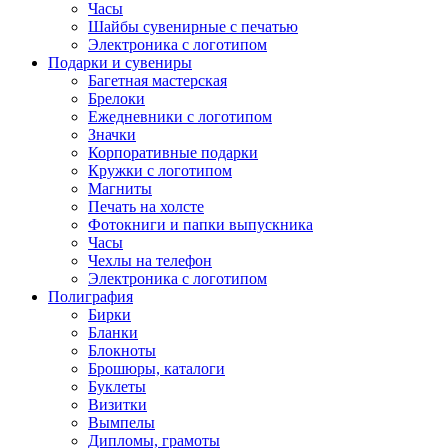
Часы
Шайбы сувенирные с печатью
Электроника с логотипом
Подарки и сувениры
Багетная мастерская
Брелоки
Ежедневники с логотипом
Значки
Корпоративные подарки
Кружки с логотипом
Магниты
Печать на холсте
Фотокниги и папки выпускника
Часы
Чехлы на телефон
Электроника с логотипом
Полиграфия
Бирки
Бланки
Блокноты
Брошюры, каталоги
Буклеты
Визитки
Вымпелы
Дипломы, грамоты