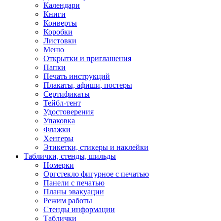
Календари
Книги
Конверты
Коробки
Листовки
Меню
Открытки и приглашения
Папки
Печать инструкций
Плакаты, афиши, постеры
Сертификаты
Тейбл-тент
Удостоверения
Упаковка
Флажки
Хенгеры
Этикетки, стикеры и наклейки
Таблички, стенды, шильды
Номерки
Оргстекло фигурное с печатью
Панели с печатью
Планы эвакуации
Режим работы
Стенды информации
Таблички