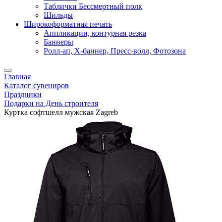
Таблички Бессмертный полк
Шильды
Широкоформатная печать
Аппликации, контурная резка
Баннеры
Ролл-ап, X-баннер, Пресс-волл, Фотозона
Главная
Каталог сувениров
Праздники
Подарки на День строителя
Куртка софтшелл мужская Zagreb