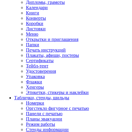
Дипломы, грамоты
Календари
Книги
Конверты
Коробки
Листовки
Меню
Открытки и приглашения
Папки
Печать инструкций
Плакаты, афиши, постеры
Сертификаты
Тейбл-тент
Удостоверения
Упаковка
Флажки
Хенгеры
Этикетки, стикеры и наклейки
Таблички, стенды, шильды
Номерки
Оргстекло фигурное с печатью
Панели с печатью
Планы эвакуации
Режим работы
Стенды информации