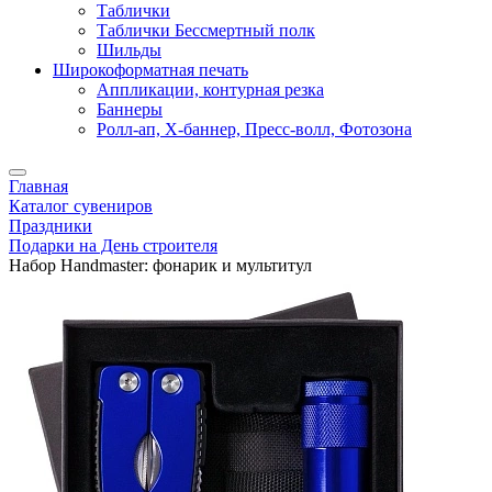
Таблички
Таблички Бессмертный полк
Шильды
Широкоформатная печать
Аппликации, контурная резка
Баннеры
Ролл-ап, X-баннер, Пресс-волл, Фотозона
Главная
Каталог сувениров
Праздники
Подарки на День строителя
Набор Handmaster: фонарик и мультитул