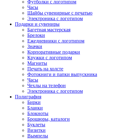
Футболки с логотипом
Часы
Шайбы сувенирные с печатью
Электроника с логотипом
Подарки и сувениры
Багетная мастерская
Брелоки
Ежедневники с логотипом
Значки
Корпоративные подарки
Кружки с логотипом
Магниты
Печать на холсте
Фотокниги и папки выпускника
Часы
Чехлы на телефон
Электроника с логотипом
Полиграфия
Бирки
Бланки
Блокноты
Брошюры, каталоги
Буклеты
Визитки
Вымпелы