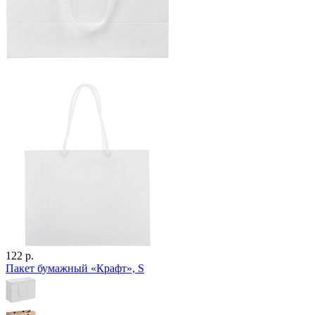
122 р.
Пакет бумажный «Крафт», S