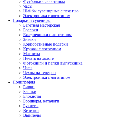
Футболки с логотипом
Часы
Шайбы сувенирные с печатью
Электроника с логотипом
Подарки и сувениры
Багетная мастерская
Брелоки
Ежедневники с логотипом
Значки
Корпоративные подарки
Кружки с логотипом
Магниты
Печать на холсте
Фотокниги и папки выпускника
Часы
Чехлы на телефон
Электроника с логотипом
Полиграфия
Бирки
Бланки
Блокноты
Брошюры, каталоги
Буклеты
Визитки
Вымпелы