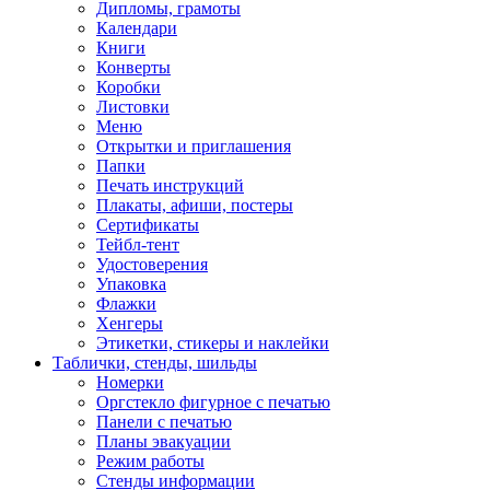
Дипломы, грамоты
Календари
Книги
Конверты
Коробки
Листовки
Меню
Открытки и приглашения
Папки
Печать инструкций
Плакаты, афиши, постеры
Сертификаты
Тейбл-тент
Удостоверения
Упаковка
Флажки
Хенгеры
Этикетки, стикеры и наклейки
Таблички, стенды, шильды
Номерки
Оргстекло фигурное с печатью
Панели с печатью
Планы эвакуации
Режим работы
Стенды информации