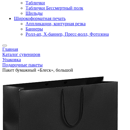
Таблички
Таблички Бессмертный полк
Шильды
Широкоформатная печать
Аппликации, контурная резка
Баннеры
Ролл-ап, X-баннер, Пресс-волл, Фотозона
Главная
Каталог сувениров
Упаковка
Подарочные пакеты
Пакет бумажный «Блеск», большой