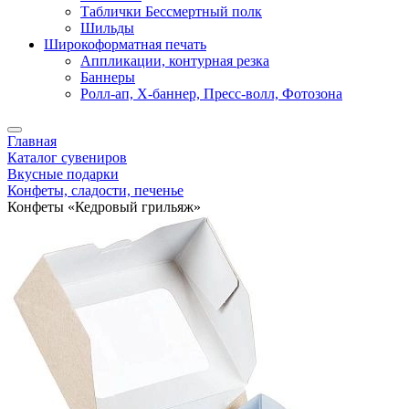
Таблички Бессмертный полк
Шильды
Широкоформатная печать
Аппликации, контурная резка
Баннеры
Ролл-ап, X-баннер, Пресс-волл, Фотозона
Главная
Каталог сувениров
Вкусные подарки
Конфеты, сладости, печенье
Конфеты «Кедровый грильяж»