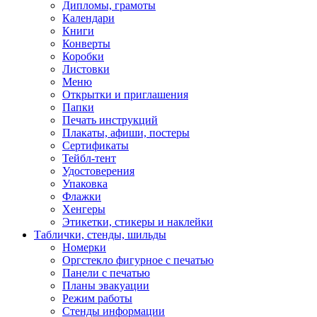
Дипломы, грамоты
Календари
Книги
Конверты
Коробки
Листовки
Меню
Открытки и приглашения
Папки
Печать инструкций
Плакаты, афиши, постеры
Сертификаты
Тейбл-тент
Удостоверения
Упаковка
Флажки
Хенгеры
Этикетки, стикеры и наклейки
Таблички, стенды, шильды
Номерки
Оргстекло фигурное с печатью
Панели с печатью
Планы эвакуации
Режим работы
Стенды информации