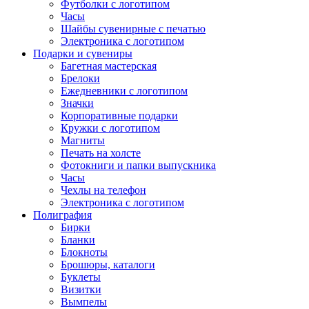
Футболки с логотипом
Часы
Шайбы сувенирные с печатью
Электроника с логотипом
Подарки и сувениры
Багетная мастерская
Брелоки
Ежедневники с логотипом
Значки
Корпоративные подарки
Кружки с логотипом
Магниты
Печать на холсте
Фотокниги и папки выпускника
Часы
Чехлы на телефон
Электроника с логотипом
Полиграфия
Бирки
Бланки
Блокноты
Брошюры, каталоги
Буклеты
Визитки
Вымпелы