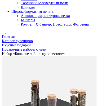
Таблички Бессмертный полк
Шильды
Широкоформатная печать
Аппликации, контурная резка
Баннеры
Ролл-ап, X-баннер, Пресс-волл, Фотозона
Главная
Каталог сувениров
Вкусные подарки
Подарочные наборы с чаем
Набор «Большое чайное путешествие»