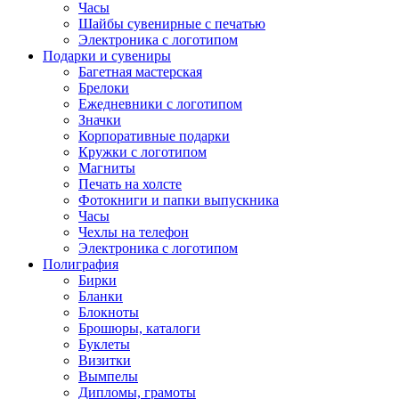
Часы
Шайбы сувенирные с печатью
Электроника с логотипом
Подарки и сувениры
Багетная мастерская
Брелоки
Ежедневники с логотипом
Значки
Корпоративные подарки
Кружки с логотипом
Магниты
Печать на холсте
Фотокниги и папки выпускника
Часы
Чехлы на телефон
Электроника с логотипом
Полиграфия
Бирки
Бланки
Блокноты
Брошюры, каталоги
Буклеты
Визитки
Вымпелы
Дипломы, грамоты