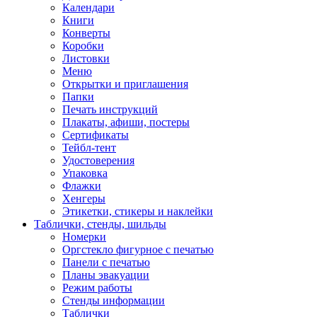
Календари
Книги
Конверты
Коробки
Листовки
Меню
Открытки и приглашения
Папки
Печать инструкций
Плакаты, афиши, постеры
Сертификаты
Тейбл-тент
Удостоверения
Упаковка
Флажки
Хенгеры
Этикетки, стикеры и наклейки
Таблички, стенды, шильды
Номерки
Оргстекло фигурное с печатью
Панели с печатью
Планы эвакуации
Режим работы
Стенды информации
Таблички