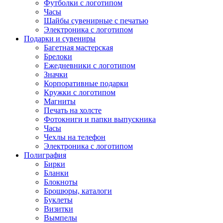
Футболки с логотипом
Часы
Шайбы сувенирные с печатью
Электроника с логотипом
Подарки и сувениры
Багетная мастерская
Брелоки
Ежедневники с логотипом
Значки
Корпоративные подарки
Кружки с логотипом
Магниты
Печать на холсте
Фотокниги и папки выпускника
Часы
Чехлы на телефон
Электроника с логотипом
Полиграфия
Бирки
Бланки
Блокноты
Брошюры, каталоги
Буклеты
Визитки
Вымпелы