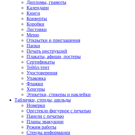
Дипломы, грамоты
Календари
Книги
Конверты
Коробки
Листовки
Меню
Открытки и приглашения
Папки
Печать инструкций
Плакаты, афиши, постеры
Сертификаты
Тейбл-тент
Удостоверения
Упаковка
Флажки
Хенгеры
Этикетки, стикеры и наклейки
Таблички, стенды, шильды
Номерки
Оргстекло фигурное с печатью
Панели с печатью
Планы эвакуации
Режим работы
Стенды информации