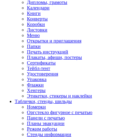
Дипломы, грамоты
Календари
Книги
Конверты
Коробки
Листовки
Меню
Открытки и приглашения
Папки
Печать инструкций
Плакаты, афиши, постеры
Сертификаты
Тейбл-тент
Удостоверения
Упаковка
Флажки
Хенгеры
Этикетки, стикеры и наклейки
Таблички, стенды, шильды
Номерки
Оргстекло фигурное с печатью
Панели с печатью
Планы эвакуации
Режим работы
Стенды информации