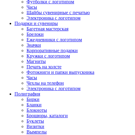
Футболки с логотипом
Часы
Шайбы сувенирные с печатью
Электроника с логотипом
Подарки и сувениры
Багетная мастерская
Брелоки
Ежедневники с логотипом
Значки
Корпоративные подарки
Кружки с логотипом
Магниты
Печать на холсте
Фотокниги и папки выпускника
Часы
Чехлы на телефон
Электроника с логотипом
Полиграфия
Бирки
Бланки
Блокноты
Брошюры, каталоги
Буклеты
Визитки
Вымпелы