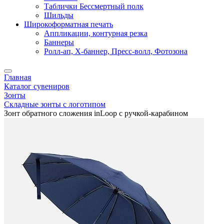
Таблички Бессмертный полк
Шильды
Широкоформатная печать
Аппликации, контурная резка
Баннеры
Ролл-ап, X-баннер, Пресс-волл, Фотозона
Главная
Каталог сувениров
Зонты
Складные зонты с логотипом
Зонт обратного сложения inLoop с ручкой-карабином