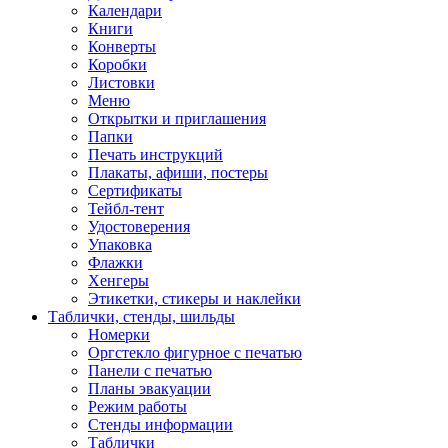
Календари
Книги
Конверты
Коробки
Листовки
Меню
Открытки и приглашения
Папки
Печать инструкций
Плакаты, афиши, постеры
Сертификаты
Тейбл-тент
Удостоверения
Упаковка
Флажки
Хенгеры
Этикетки, стикеры и наклейки
Таблички, стенды, шильды
Номерки
Оргстекло фигурное с печатью
Панели с печатью
Планы эвакуации
Режим работы
Стенды информации
Таблички