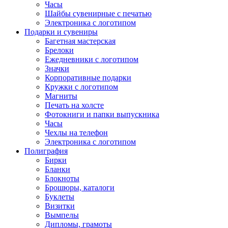
Часы
Шайбы сувенирные с печатью
Электроника с логотипом
Подарки и сувениры
Багетная мастерская
Брелоки
Ежедневники с логотипом
Значки
Корпоративные подарки
Кружки с логотипом
Магниты
Печать на холсте
Фотокниги и папки выпускника
Часы
Чехлы на телефон
Электроника с логотипом
Полиграфия
Бирки
Бланки
Блокноты
Брошюры, каталоги
Буклеты
Визитки
Вымпелы
Дипломы, грамоты