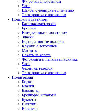
Футболки с логотипом
Часы
Шайбы сувенирные с печатью
Электроника с логотипом
Подарки и сувениры
Багетная мастерская
Брелоки
Ежедневники с логотипом
Значки
Корпоративные подарки
Кружки с логотипом
Магниты
Печать на холсте
Фотокниги и папки выпускника
Часы
Чехлы на телефон
Электроника с логотипом
Полиграфия
Бирки
Бланки
Блокноты
Брошюры, каталоги
Буклеты
Визитки
Вымпелы