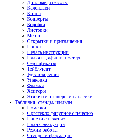
Дипломы, грамоты
Календари
Книги
Конверты
Коробки
Листовки
Меню
Открытки и приглашения
Папки
Печать инструкций
Плакаты, афиши, постеры
Сертификаты
Тейбл-тент
Удостоверения
Упаковка
Флажки
Хенгеры
Этикетки, стикеры и наклейки
Таблички, стенды, шильды
Номерки
Оргстекло фигурное с печатью
Панели с печатью
Планы эвакуации
Режим работы
Стенды информации