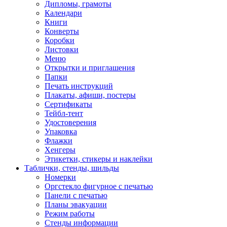
Дипломы, грамоты
Календари
Книги
Конверты
Коробки
Листовки
Меню
Открытки и приглашения
Папки
Печать инструкций
Плакаты, афиши, постеры
Сертификаты
Тейбл-тент
Удостоверения
Упаковка
Флажки
Хенгеры
Этикетки, стикеры и наклейки
Таблички, стенды, шильды
Номерки
Оргстекло фигурное с печатью
Панели с печатью
Планы эвакуации
Режим работы
Стенды информации