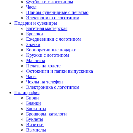
Футболки с логотипом
Часы
Шайбы сувенирные с печатью
Электроника с логотипом
Подарки и сувениры
Багетная мастерская
Брелоки
Ежедневники с логотипом
Значки
Корпоративные подарки
Кружки с логотипом
Магниты
Печать на холсте
Фотокниги и папки выпускника
Часы
Чехлы на телефон
Электроника с логотипом
Полиграфия
Бирки
Бланки
Блокноты
Брошюры, каталоги
Буклеты
Визитки
Вымпелы