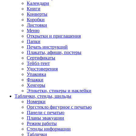
Календари
Книги
Конверты
Коробки
Листовки
Меню
Открытки и приглашения
Папки
Печать инструкций
Плакаты, афиши, постеры
Сертификаты
Тейбл-тент
Удостоверения
Упаковка
Флажки
Хенгеры
Этикетки, стикеры и наклейки
Таблички, стенды, шильды
Номерки
Оргстекло фигурное с печатью
Панели с печатью
Планы эвакуации
Режим работы
Стенды информации
Таблички