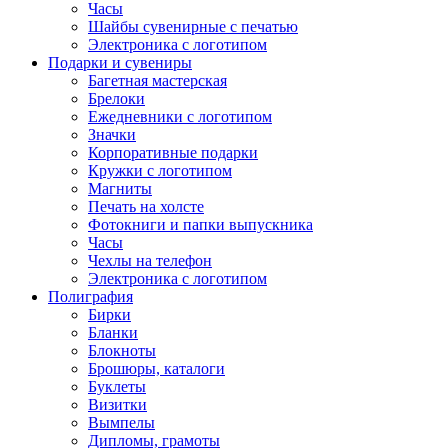
Часы
Шайбы сувенирные с печатью
Электроника с логотипом
Подарки и сувениры
Багетная мастерская
Брелоки
Ежедневники с логотипом
Значки
Корпоративные подарки
Кружки с логотипом
Магниты
Печать на холсте
Фотокниги и папки выпускника
Часы
Чехлы на телефон
Электроника с логотипом
Полиграфия
Бирки
Бланки
Блокноты
Брошюры, каталоги
Буклеты
Визитки
Вымпелы
Дипломы, грамоты