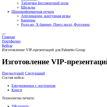
Таблички Бессмертный полк
Шильды
Широкоформатная печать
Аппликации, контурная резка
Баннеры
Ролл-ап, X-баннер, Пресс-волл, Фотозона
Главная
Портфолио
Кейсы
Изготовление VIP-презентаций для Palmetto Group
Изготовление VIP-презентаци
Предыдущий
Следующий
Состав кейса:
Ежедневники с логотипом
Книги
Технологии печати:
УФ-печать